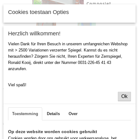
Cookies toestaan Opties
Herzlich willkommen!
Vielen Dank für Ihren Besuch in unserem umfangreichen Webshop
mit > 2500 Variationen verzerrter Spiegel. Kannst du es nicht
herausfinden? Zörgern Sie nicht, Ihren Experten für Zerrspiegel,
Vandalismussicher
Ronald Kooij, direkt unter der Nummer 0031-226-45 41 43
anzurufen.
montageset für flache
Viel spaß!
Wände.
Ok
(Außenbereich)
Toestemming
Details
Over
€ 125,00
(ohne MwSt. 21%)
Op deze website worden cookies gebruikt
Anzahl
Cookies worden door ons gebruikt voor verkeersanalyse, het