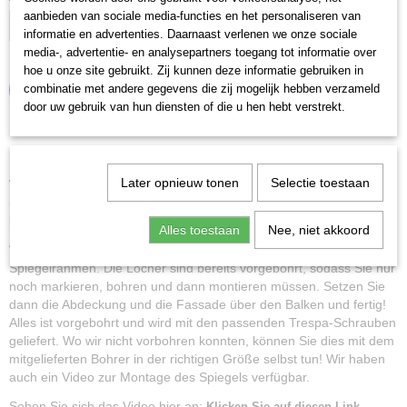
aanbieden van sociale media-functies en het personaliseren van
informatie en advertenties. Daarnaast verlenen we onze sociale
media-, advertentie- en analysepartners toegang tot informatie over
hoe u onze site gebruikt. Zij kunnen deze informatie gebruiken in
combinatie met andere gegevens die zij mogelijk hebben verzameld
IN DEN WARENKORB
door uw gebruik van hun diensten of die u hen hebt verstrekt.
Beschreibung
Later opnieuw tonen
Selectie toestaan
Wir haben ein Befestigungsset entwickelt, mit dem Sie Ihren
(schweren) Outdoor-tauglichen Zerrspiegel an einer flachen Wand
befestigen können.
Alles toestaan
Nee, niet akkoord
Wir befestigen einen Balken sicher zwischen den Überständen am
Spiegelrahmen. Die Löcher sind bereits vorgebohrt, sodass Sie nur
noch markieren, bohren und dann montieren müssen. Setzen Sie
dann die Abdeckung und die Fassade über den Balken und fertig!
Alles ist vorgebohrt und wird mit den passenden Trespa-Schrauben
geliefert. Wo wir nicht vorbohren konnten, können Sie dies mit dem
mitgelieferten Bohrer in der richtigen Größe selbst tun! Wir haben
auch ein Video zur Montage des Spiegels verfügbar.
Sehen Sie sich das Video hier an:
Klicken Sie auf diesen Link