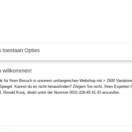
 toestaan Opties
h willkommen!
SENBEREICH
AM MEISTEN VERKAUFT
ZUBEHÖR
nk für Ihren Besuch in unserem umfangreichen Webshop mit > 2500 Variation
 Spiegel. Kannst du es nicht herausfinden? Zörgern Sie nicht, Ihren Experten f
l, Ronald Kooij, direkt unter der Nummer 0031-226-45 41 43 anzurufen.
cancel your order. We will contact you as soon as possible to confirm th