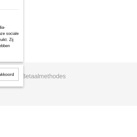
ia-
nze sociale
ikt. Zij
hebben
akkoord
Betaalmethodes