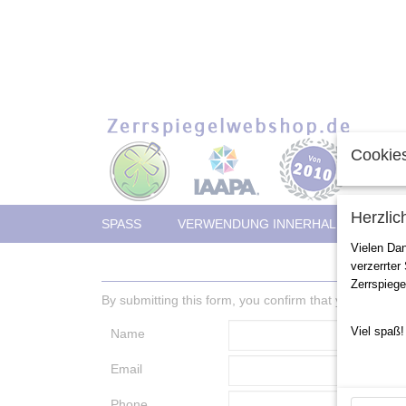
Cookies
Herzlic
SPASS
VERWENDUNG INNERHALB
AUS
Vielen Da
verzerrter
Zerrspiege
By submitting this form, you confirm that you wish to 
Viel spaß!
Name
Email
Phone