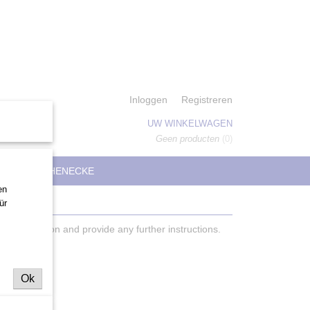
Inloggen
Registreren
UW WINKELWAGEN
Geen producten
(0)
SCHNÄPPCHENECKE
en
ür
e cancellation and provide any further instructions.
Ok