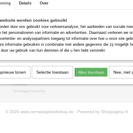
mming
Details
Over
website worden cookies gebruikt
rden door ons gebruikt voor verkeersanalyse, het aanbieden van sociale med
n het personaliseren van informatie en advertenties. Daarnaast verlenen we o
vertentie- en analysepartners toegang tot informatie over hoe u onze site gebru
e informatie gebruiken in combinatie met andere gegevens die zij mogelijk 
door uw gebruik van hun diensten of die u hen hebt verstrekt.
opnieuw tonen
Selectie toestaan
Alles toestaan
Nee, niet 
Zubehör
Schnäppchenecke
© 2026 www.zerrspiegelwebshop.de - Powered by Shoppagina.nl