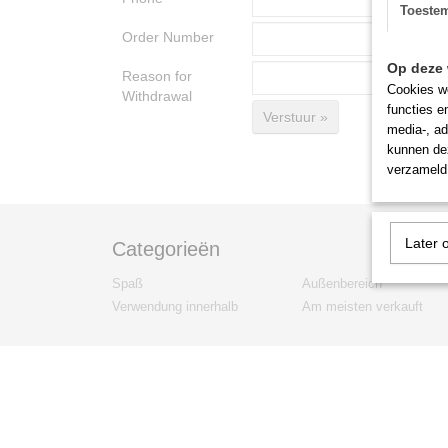
Toeste
Order Number
Op deze 
Reason for
Cookies wo
Withdrawal
functies e
Verstuur »
media-, ad
kunnen dez
verzameld 
Later 
Categorieën
Spaß
Außenbereich
Verwendung innerhalb
Am meisten verkauft