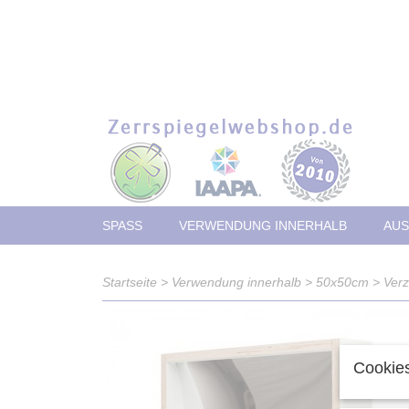
SPASS
VERWENDUNG INNERHALB
AUS
Startseite
>
Verwendung innerhalb
>
50x50cm
>
Ver
Cookies