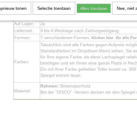
Aufwendung:
Innen
opnieuw tonen
Selectie toestaan
Alles toestaan
Nee, niet 
Hängen:
Ja, geliefert mit Montagematerial und Montageanl
Stehen:
Ja
Auf Lager:
Ja
Lieferzeit:
3 bis 4 Werktage nach Zahlungseingang.
Formen:
7 verschiedenen Formen,
klicken hier für alle Fo
Tatsächlich sind alle Farben gegen Aufpreis mögl
Standardfarben im Dropdown-Menü sehen. Sie se
für Ihre eigene Farbe, da diese Lachspiegel relati
Farben:
benötigen und wir Ihnen eine ganze Platte in Rec
Ein mit Ihrer Farbe geklebter Teller kostet ca. 30
Spiegel extrem teuer.
Rahmen:
Birkensperrholz
Material:
Bei der "DISCO" -Version decken wir den Spiegel m