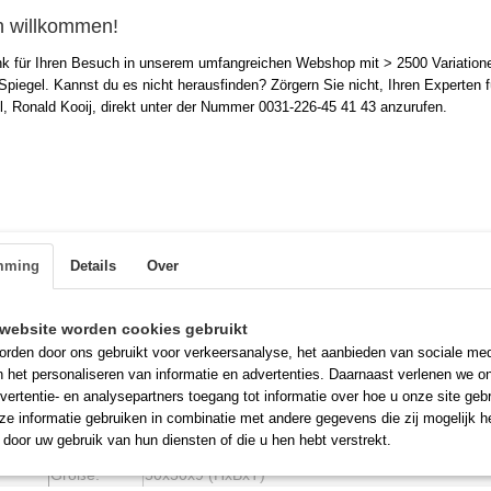
€ 139,00
h willkommen!
(ohne MwSt. 21%)
nk für Ihren Besuch in unserem umfangreichen Webshop mit > 2500 Variation
Farbrahmen
Form
 Spiegel. Kannst du es nicht herausfinden? Zörgern Sie nicht, Ihren Experten f
l, Ronald Kooij, direkt unter der Nummer 0031-226-45 41 43 anzurufen.
Senden
Version
Anzahl
mming
Details
Over
website worden cookies gebruikt
IN DEN WARENKORB
rden door ons gebruikt voor verkeersanalyse, het aanbieden van sociale med
n het personaliseren van informatie en advertenties. Daarnaast verlenen we o
vertentie- en analysepartners toegang tot informatie over hoe u onze site gebru
Beschreibung
e informatie gebruiken in combinatie met andere gegevens die zij mogelijk 
door uw gebruik van hun diensten of die u hen hebt verstrekt.
Produkt:
Verzurrungsspiegel 50x50cm Quadrat
Größe:
50x50x9 (HxBxT)