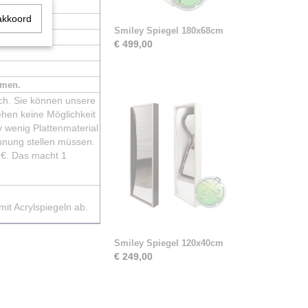
akkoord
eitung.
Smiley Spiegel 180x68cm
€ 499,00
rmen.
ich. Sie können unsere
hen keine Möglichkeit
v wenig Plattenmaterial
hnung stellen müssen.
0 €. Das macht 1
it Acrylspiegeln ab.
Smiley Spiegel 120x40cm
€ 249,00