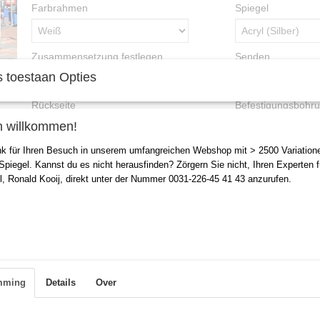
Farbrahmen
Spiegel
Zusammensetzung festlegen
Senden
 toestaan Opties
Rückseite
Befestigungsbohr
h willkommen!
nk für Ihren Besuch in unserem umfangreichen Webshop mit > 2500 Variation
Version
Anzahl
 Spiegel. Kannst du es nicht herausfinden? Zörgern Sie nicht, Ihren Experten f
l, Ronald Kooij, direkt unter der Nummer 0031-226-45 41 43 anzurufen.
IN DEN WARENKORB
Beschreibung
mming
Details
Over
Amsterdam XXL Zerrspiegelset 244x122cm (Se
Modell