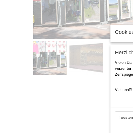
Cookies
Herzlic
Vielen Da
verzerrter
Zerrspiege
Viel spaß!
Toeste