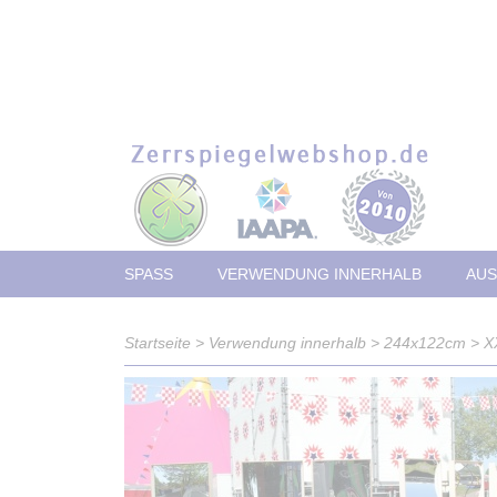
SPASS
VERWENDUNG INNERHALB
AUS
Startseite
>
Verwendung innerhalb
>
244x122cm
>
X