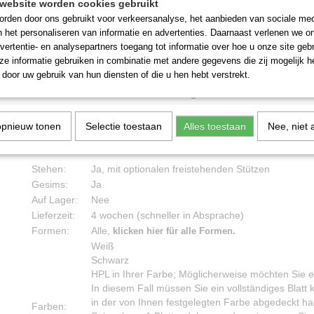
verzerrender Spiegel)
website worden cookies gebruikt
Ein komplettes Set besteht aus 7 x einem sehr gr
rden door ons gebruikt voor verkeersanalyse, het aanbieden van sociale med
Anzahl:
Verzerrungsspiegel.
n het personaliseren van informatie en advertenties. Daarnaast verlenen we o
vertentie- en analysepartners toegang tot informatie over hoe u onze site gebru
Größe:
244x122x15 (HxBxT)
e informatie gebruiken in combinatie met andere gegevens die zij mogelijk 
door uw gebruik van hun diensten of die u hen hebt verstrekt.
Innen
Aufwendung:
Draußen nur auf Anfrage
Tricky, besser auf einer Stütze platziert. Wenden S
opnieuw tonen
Selectie toestaan
Alles toestaan
Nee, niet 
Lachspiegel-Experten Ronald Kooij. Sehr großer V
Hängen:
exklusiv!
Stehen:
Ja, mit optionalen freistehenden Stützen
Gesims:
Ja
Auf Lager:
Nee
Lieferzeit:
4 wochen (schneller in Absprache)
Formen:
Alle,
klicken hier für alle Formen.
Weiß
Schwarz
HPL in Ihrer Farbe; Möglicherweise möchten Sie 
In diesem Fall müssen Sie ein vollständiges Blatt 
in der von Ihnen festgelegten Farbe abgedeckt ha
Farben: