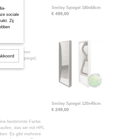
oßen
Smiley Spiegel 180x68cm
ia-
€ 499,00
nze sociale
ikt. Zij
hebben
ie sich an Ihren
akkoord
erzerrungsspiegel,
Smiley Spiegel 120x40cm
€ 249,00
eine bestimmte Farbe.
kaufen, das wir mit HPL
ben. Es gibt mehrere