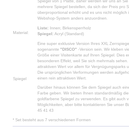
Spiegel von 1 Platte, daher werden wir uns an Si
mehrere Spiegel bestellen, da sich der Preis pro S
überproportional erhöht und es uns nicht möglich i
Webshop-System anders anzuordnen.
Liste:
Innen; Birkensperrholz
Material:
Spiegel:
Acryl (Standard)
Eine super exklusive Version Ihres XXL Zerrspiege
sogenannte
"DISCO"
-Version sein. Wir kleben vie
Größe einer Visitenkarte auf Ihren Spiegel. Dies e
besonderen Effekt, weil Sie sich mehrmals sehen.
attraktiven Wert vor allem für Vergnügungsparks u
Die ursprünglichen Verformungen werden aufgeho
einen rein attraktiven Wert.
Spiegel
Darüber hinaus können Sie dem Spiegel auch eine
Farbe geben. Wir bieten Ihnen standardmäßig die 
goldfarbene Spiegel zu verwenden. Es gibt auch v
Möglichkeiten, aber bitte kontaktieren Sie unser 
45 41 43
* Set besteht aus 7 verschiedenen Formen