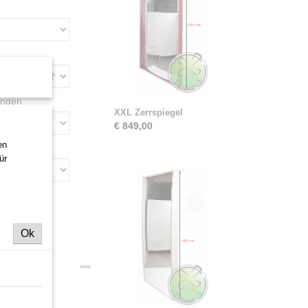
ungen
XXL Zerrspiegel
€ 849,00
en
ür
Ok
hr großer