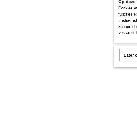
Op deze 
Cookies wo
functies e
media-, ad
kunnen dez
verzameld 
Later 