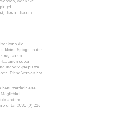
e wenden, wenn Sie
piegel
st, dies in diesem
lset kann die
le kleine Spiegel in der
rzeugt einen
 Hat einen super
nd Indoor-Spielplätze.
ben. Diese Version hat
 benutzerdefinierte
Möglichkeit,
iele andere
Büro unter 0031 (0) 226